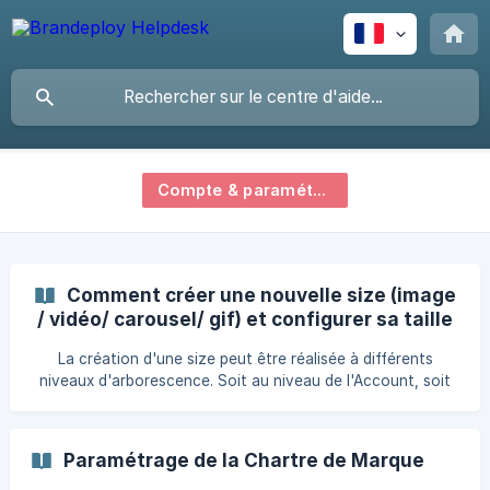
Compte & paramétrage
Comment créer une nouvelle size (image
/ vidéo/ carousel/ gif) et configurer sa taille
pour l'export ?
La création d'une size peut être réalisée à différents
niveaux d'arborescence. Soit au niveau de l'Account, soit
au niveau de ma marque, soit au niveau du projet. Si celle-
ci est créée au niveau du setup de l'Account, la size sera
héritée sur les différentes marques et projets. Si celle-ci est
Paramétrage de la Chartre de Marque
créée au niveau du setup de la marque, elle sera héritée sur