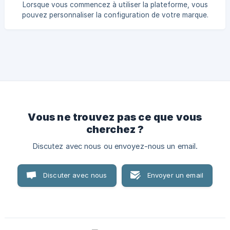
tous les projets de la marque. Et si celle-ci est créée au
Lorsque vous commencez à utiliser la plateforme, vous
niveau du projet, elle sera héritée sur tous les contenus de
pouvez personnaliser la configuration de votre marque.
ce projet.
Pour ce faire, vous devez avoir un profil de «
superadministrateur ». Vous pouvez ensuite sélectionner
dans la section configuration les
couleurs/fonctions/audios/ressources/taille des créations
et les personnaliser en fonction de votre charte de marque.
Une fois le paramétrage effectué, chaque personne
utilisant la plateforme aura un accès direct lors de
l'utilisation de l'outil d'édit
Vous ne trouvez pas ce que vous
cherchez ?
Discutez avec nous ou envoyez-nous un email.
Discuter avec nous
Envoyer un email