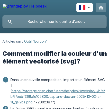
Articles sur :
Outil "Edition"
Comment modifier la couleur d'un
élément vectorisé (svg)?
Dans une nouvelle composition, importer un élément SVG.
]
(
https://storage.crisp.chat/users/helpdesk/website/-/b/e/
b/f/bebf369a1e109800/capture-decran-2025-10-03-a-
11_gsl2bz.png
"=200x387")
Le fichier SVG importé embarque ses teintes (contour et