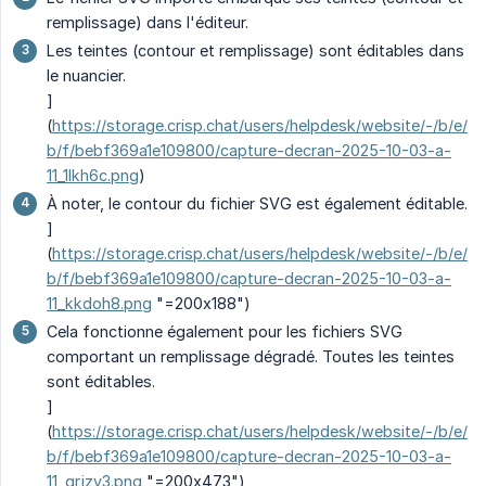
remplissage) dans l'éditeur.
Les teintes (contour et remplissage) sont éditables dans
le nuancier.
]
(
https://storage.crisp.chat/users/helpdesk/website/-/b/e/
b/f/bebf369a1e109800/capture-decran-2025-10-03-a-
11_1lkh6c.png
)
À noter, le contour du fichier SVG est également éditable.
]
(
https://storage.crisp.chat/users/helpdesk/website/-/b/e/
b/f/bebf369a1e109800/capture-decran-2025-10-03-a-
11_kkdoh8.png
"=200x188")
Cela fonctionne également pour les fichiers SVG
comportant un remplissage dégradé. Toutes les teintes
sont éditables.
]
(
https://storage.crisp.chat/users/helpdesk/website/-/b/e/
b/f/bebf369a1e109800/capture-decran-2025-10-03-a-
11_grjzv3.png
"=200x473")